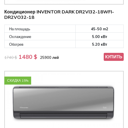
Кондиционер INVENTOR DARK DR2VI32-18WFI-
DR2VO32-18
На площадь
45-50 m2
Охлаждение
5.00 кВт
Обогрев
5.20 кВт
1480 $
КУПИТЬ
1740 $
25900 лей
СКИДКА 15%