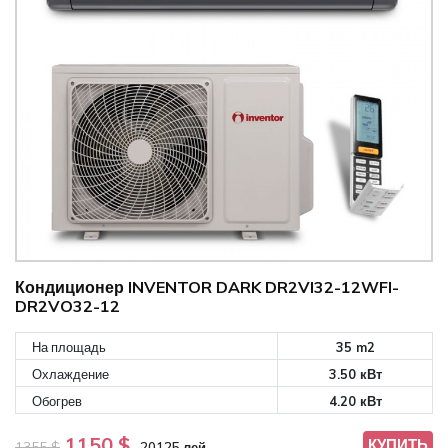
Кондиционер INVENTOR DARK DR2VI32-12WFI-
DR2VO32-12
На площадь
35 m2
Охлаждение
3.50 кВт
Обогрев
4.20 кВт
1150 $
КУПИТЬ
1355 $
20125 лей