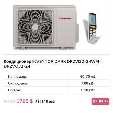
Кондиционер INVENTOR DARK DR2VI32-24WFI-
DR2VO32-24
На площадь
60-70 m2
Охлаждение
7.00 кВт
Обогрев
8.10 кВт
1795 $
КУПИТЬ
2110 $
31412.5 лей