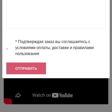
Купить кондиционер
Cooper&Hunter ARCTIC в
Кишинёве
можно в компании
Air Climat Moldova
— профессиональная установка, официальная
гарантия и качественное обслуживание.
* Подтверждая заказ вы соглашаетесь с
условиями оплаты, доставки и правилами
пользования
ОТПРАВИТЬ