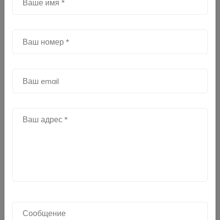
дома BMS (опция).
Кондиционер
Cooper&Hunter ARCTIC
обеспечивает эффективное отопление зимой,
чистый воздух и низкое энергопотребление. Это
надежное решение для климатических условий
Молдовы и холодных зим.
✔ Кондиционеры Cooper&Hunter в Кишинёве
✔ Инверторный кондиционер премиум-класса
✔ Тепловой насос воздух-воздух
✔ Кондиционер для отопления зимой до -25°C
✔ Кондиционер с Wi-Fi управлением
✔ Установка кондиционеров в Молдове
✔ Монтаж и обслуживание кондиционеров
✔ Гарантия и сервис Cooper&Hunter Moldova