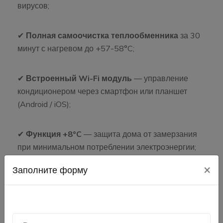
вирусов;
✔
Полная самоочистка теплообменника
за 30
минут с нагревом до +57-58°C;
✔
Встроенный Wi-Fi модуль
— управление
кондиционером через смартфон или планшет
(Android / iOS);
✔
Функция +8°C
— защита дома от замерзания
при минимальном потреблении электроэнергии;
×
Заполните форму
✔
Возможность подключения проводного
пульта
с двухнедельным программированием;
✔
Поддержка интеграции в систему умного